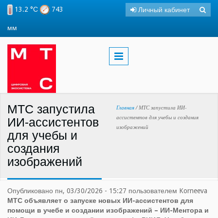
Перейти к основному содержанию
13.2 °С
743
Личный кабинет
Поиск
Фо
мм
пои
МТС запустила
Вы здесь
Главная
/
МТС запустила ИИ-
ассистентов для учебы и создания
ИИ-ассистентов
изображений
для учебы и
создания
изображений
Опубликовано пн, 03/30/2026 - 15:27 пользователем
Korneeva
МТС объявляет о запуске новых ИИ-ассистентов для
помощи в учебе и создании изображений – ИИ-Ментора и