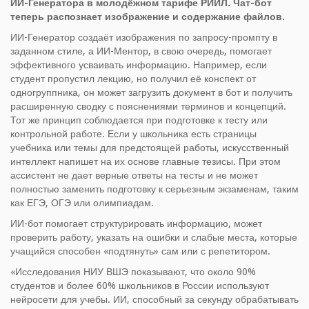
ИИ-Генератора в молодёжном тарифе РИИЛ. Чат-бот
теперь распознает изображение и содержание файлов.
ИИ-Генератор создаёт изображения по запросу-промпту в
заданном стиле, а ИИ-Ментор, в свою очередь, помогает
эффективного усваивать информацию. Например, если
студент пропустил лекцию, но получил её конспект от
одногруппника, он может загрузить документ в бот и получить
расширенную сводку с пояснениями терминов и концепций.
Тот же принцип соблюдается при подготовке к тесту или
контрольной работе. Если у школьника есть страницы
учебника или темы для предстоящей работы, искусственный
интеллект напишет на их основе главные тезисы. При этом
ассистент не дает верные ответы на тесты и не может
полностью заменить подготовку к серьезным экзаменам, таким
как ЕГЭ, ОГЭ или олимпиадам.
ИИ-бот помогает структурировать информацию, может
проверить работу, указать на ошибки и слабые места, которые
учащийся способен «подтянуть» сам или с репетитором.
«Исследования НИУ ВШЭ показывают, что около 90%
студентов и более 60% школьников в России используют
нейросети для учебы. ИИ, способный за секунду обрабатывать