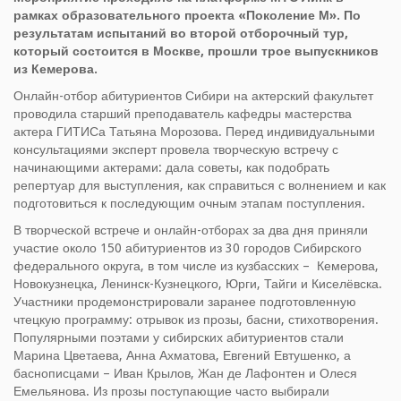
рамках образовательного проекта «Поколение М». По
результатам испытаний во второй отборочный тур,
который состоится в Москве, прошли трое выпускников
из Кемерова.
Онлайн-отбор абитуриентов Сибири на актерский факультет
проводила старший преподаватель кафедры мастерства
актера ГИТИСа Татьяна Морозова. Перед индивидуальными
консультациями эксперт провела творческую встречу с
начинающими актерами: дала советы, как подобрать
репертуар для выступления, как справиться с волнением и как
подготовиться к последующим очным этапам поступления.
В творческой встрече и онлайн-отборах за два дня приняли
участие около 150 абитуриентов из 30 городов Сибирского
федерального округа, в том числе из кузбасских – Кемерова,
Новокузнецка, Ленинск-Кузнецкого, Юрги, Тайги и Киселёвска.
Участники продемонстрировали заранее подготовленную
чтецкую программу: отрывок из прозы, басни, стихотворения.
Популярными поэтами у сибирских абитуриентов стали
Марина Цветаева, Анна Ахматова, Евгений Евтушенко, а
баснописцами – Иван Крылов, Жан де Лафонтен и Олеся
Емельянова. Из прозы поступающие часто выбирали