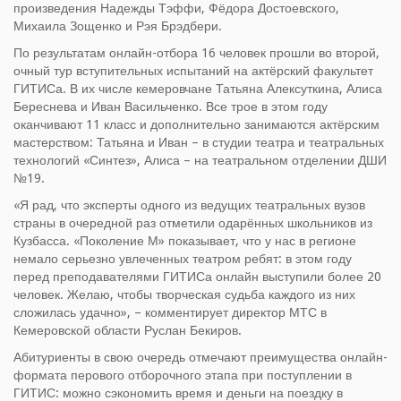
произведения Надежды Тэффи, Фёдора Достоевского,
Михаила Зощенко и Рэя Брэдбери.
По результатам онлайн-отбора 16 человек прошли во второй,
очный тур вступительных испытаний на актёрский факультет
ГИТИСа. В их числе кемеровчане Татьяна Алексуткина, Алиса
Береснева и Иван Васильченко. Все трое в этом году
оканчивают 11 класс и дополнительно занимаются актёрским
мастерством: Татьяна и Иван – в студии театра и театральных
технологий «Синтез», Алиса – на театральном отделении ДШИ
№19.
«Я рад, что эксперты одного из ведущих театральных вузов
страны в очередной раз отметили одарённых школьников из
Кузбасса. «Поколение М» показывает, что у нас в регионе
немало серьезно увлеченных театром ребят: в этом году
перед преподавателями ГИТИСа онлайн выступили более 20
человек. Желаю, чтобы творческая судьба каждого из них
сложилась удачно», – комментирует директор МТС в
Кемеровской области Руслан Бекиров.
Абитуриенты в свою очередь отмечают преимущества онлайн-
формата перового отборочного этапа при поступлении в
ГИТИС: можно сэкономить время и деньги на поездку в