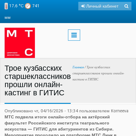
Перейти к основному содержанию
17.6 °С
741
Личный кабинет
Поиск
Фо
мм
пои
Трое кузбасских
Вы здесь
Главная
/
Трое кузбасских
старшеклассников прошли онлайн-
старшеклассников
кастинг в ГИТИС
прошли онлайн-
кастинг в ГИТИС
Опубликовано чт, 04/16/2026 - 13:34 пользователем
Korneeva
МТС подвела итоги онлайн-отбора на актёрский
факультет Российского института театрального
искусства — ГИТИС для абитуриентов из Сибири.
Мероприятие проходило на платформе МТС Линк в