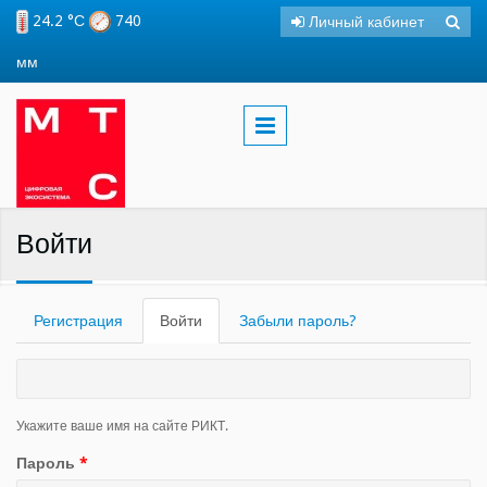
Перейти к основному содержанию
24.2 °С
740
Личный кабинет
Поиск
Фо
мм
пои
Войти
Регистрация
Войти
(активная
Забыли пароль?
вкладка)
Укажите ваше имя на сайте РИКТ.
Пароль
*