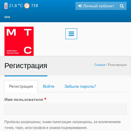
Перейти к основному содержанию
21.8 °С
738
Личный кабинет
Поиск
Фо
мм
пои
Регистрация
Вы здесь
Главная
/
Регистрация
Регистрация
(активная
Войти
Забыли пароль?
вкладка)
Имя пользователя
*
Пробелы разрешены; знаки пунктуации запрещены, за исключением
точек, тире, апострофов и знаков подчеркивания.